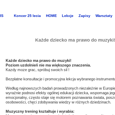
RS
Koncer 25 lecia
HOME
Lekcje
Zapisy
Warsztaty
Każde dziecko ma prawo do muzyki
Każde dziecko ma prawo do m
Poziom uzdolnień nie ma większego znaczenia.
Kazdy moze grac, spróbuj swoich sil !
Bezplatne konsultacje i promocyjna lekcja wybranego instrument
Według najnowszych badań prowadzonych niezależnie w Europi
wyraźnie podnosi efekty ogólnej edukacji dziecka, wspomaga jego 
emocjonalny, często staje się motorem poznawania świata, pos
osobowości, chęci zdobywania wiedzy w różnych dziedzinach.
Muzyczny trening ksztaltuje i wyrabia: