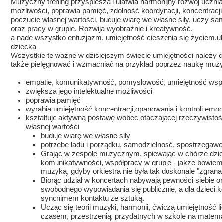
Muzyczny trening przyspiesza i ułatwia harmonijny rozwój ucznia
możliwości, poprawia pamięć, zdolność koordynacji, koncentracj
poczucie własnej wartości, buduje wiarę we własne siły, uczy 
oraz pracy w grupie. Rozwija wyobraźnie i kreatywność.
a nade wszystko entuzjazm, umiejętność cieszenia się życiem.uł
dziecka
Wszystkie te ważne w dzisiejszym świecie umiejętności należy dz
także pielęgnować i wzmacniać na przykład poprzez naukę muzy
empatie, komunikatywność, pomysłowość, umiejętność wspó
zwiększa jego intelektualne możliwości
poprawia pamięć
wyrabia umiejętność koncentracji,opanowania i kontroli emoc
kształtuje aktywną postawę wobec otaczającej rzeczywisto
własnej wartości
buduje wiarę we własne siły
potrzebe ładu i porządku, samodzielność, spostrzegaw
Grając w zespole muzycznym, spiewając w chórze dzie
komunikatywności, współpracy w grupie - jakże bowie
muzyką, gdyby orkiestra nie była tak doskonale "zgrana
Biorąc udział w koncertach nabywają pewności siebie o
swobodnego wypowiadania się publicznie, a dla dzieci ko
synonimem kontaktu ze sztuką.
Ucząc się teorii muzyki, harmonii, ćwiczą umiejętność l
czasem, przestrzenią, przydatnych w szkole na matemat