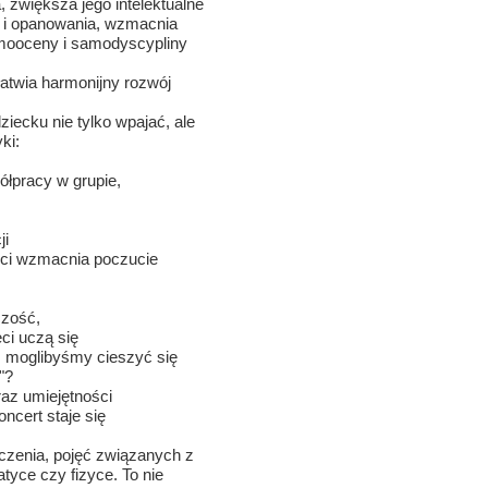
, zwiększa jego intelektualne
i i opanowania, wzmacnia
samooceny i samodyscypliny
atwia harmonijny rozwój
iecku nie tylko wpajać, ale
ki:
łpracy w grupie,
ji
ści wzmacnia poczucie
czość,
ci uczą się
m moglibyśmy cieszyć się
"?
raz umiejętności
ncert staje się
iczenia, pojęć związanych z
yce czy fizyce. To nie