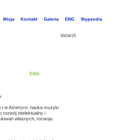
Misja
Kontakt
Galeria
ENG
Stypendia
30/04/25
!
uzyki!
ENG
u
e i w Ameryce, nauka muzyki
rozwój intelektualny i
zukiwań własnych, rozwoju