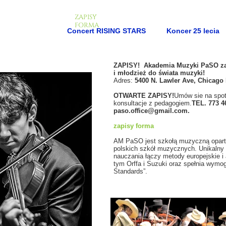
ZAPISY
FORMA
Concert RISING STARS
Koncer 25 lecia
ZAPISY! Akademia Muzyki PaSO za
i młodzież do świata muzyki!
Adres:
5400 N. Lawler Ave, Chicago 
OTWARTE ZAPISY!
Umów sie na spot
konsultacje z pedagogiem.
TEL. 773 4
paso.office@gmail.com.
zapisy forma
AM PaSO jest szkołą muzyczną opart
polskich szkół muzycznych. Unikalny
nauczania łączy metody europejskie i
tym Orffa i Suzuki oraz spełnia wymo
Standards”.