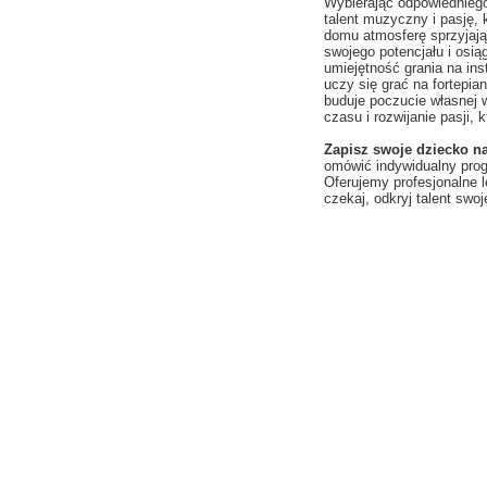
Wybierając odpowiednieg
talent muzyczny i pasję, 
domu atmosferę sprzyjają
swojego potencjału i osią
umiejętność grania na ins
uczy się grać na fortepia
buduje poczucie własnej w
czasu i rozwijanie pasji, 
Zapisz swoje dziecko na 
omówić indywidualny pro
Oferujemy profesjonalne 
czekaj, odkryj talent swoj