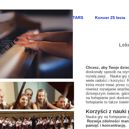
Concert RISING STARS
Koncer 25 lecia
Lekc
Chcesz, aby Twoje dzie
doskonały sposób na stym
rozwój pasji. . Nauka gry
wiele radości i korzyści.
która może trwać przez cał
również rozwijanie wrażl
dzisiejszym świecie, gdzi
na fortepianie jest dosko
fortepianie to takze świ
Korzyści z nauki g
Nauka gry na fortepianie
Rozwija zdolności man
pamięć i koncentrację.
.