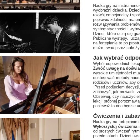
Nauka gry na instrumencie
wyobraźni dziecka. Dziec
rozwój emocjonalny i społ
poprawić zdolności matem
rozwiązywania problemów, 
systematyczności i wytrw
Dzieci, które uczą się gr
Publiczne występy, uczą 
na fortepianie to po pros
może trwać przez całe ży
Jak wybrać odpow
Wybór odpowiednich lekcji
Zwróć uwagę na doświadc
wysokie umiejętności muz
dostosować metody naucza
rodziców i uczniów, aby d
Przed podjęciem decyzji
zobaczyć, jak prowadzi z
Obserwuj, czy nauczyciel 
lekcji próbnej porozmawia
ponieważ to ono będzie u
Ćwiczenia i zaba
Nauka gry na fortepianie
Wykorzystuj ćwiczenia
od prostych ćwiczeń rytmi
przedmiotach. Dzieci uwi