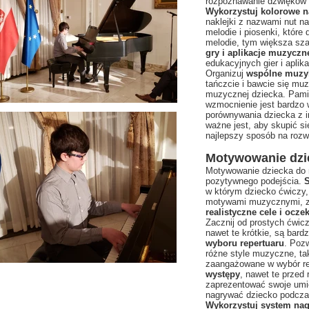
rozpoznawanie dźwięków 
Wykorzystuj kolorowe na
naklejki z nazwami nut na
melodie i piosenki, które 
melodie, tym większa sza
gry i aplikacje muzyczn
edukacyjnych gier i aplik
Organizuj
wspólne muzy
tańczcie i bawcie się mu
muzycznej dziecka. Pami
wzmocnienie jest bardzo w
porównywania dziecka z i
ważne jest, aby skupić s
najlepszy sposób na rozw
Motywowanie dzie
Motywowanie dziecka do na
pozytywnego podejścia.
S
w którym dziecko ćwiczy,
motywami muzycznymi, z
realistyczne cele i ocze
Zacznij od prostych ćwicz
nawet te krótkie, są bardz
wyboru repertuaru
. Pozw
różne style muzyczne, ta
zaangażowane w wybór re
występy
, nawet te przed
zaprezentować swoje umie
nagrywać dziecko podczas
Wykorzystuj system nag