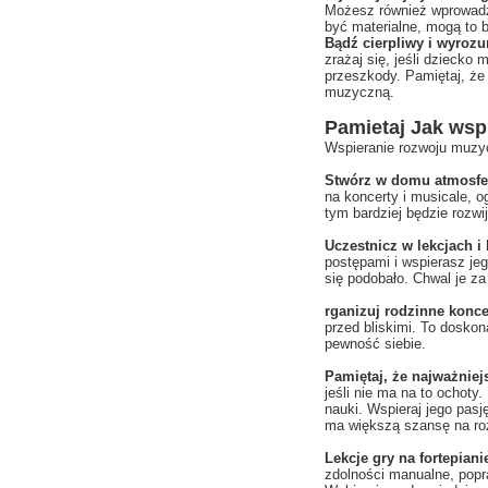
Możesz również wprowadzi
być materialne, mogą to 
Bądź cierpliwy i wyrozu
zrażaj się, jeśli dziecko
przeszkody. Pamiętaj, że 
muzyczną.
Pamietaj Jak wsp
Wspieranie rozwoju muzy
Stwórz w domu atmosfe
na koncerty i musicale, 
tym bardziej będzie rozwi
Uczestnicz w lekcjach i
postępami i wspierasz jeg
się podobało. Chwal je za
rganizuj rodzinne konce
przed bliskimi. To doskon
pewność siebie.
Pamiętaj, że najważniej
jeśli nie ma na to ochot
nauki. Wspieraj jego pas
ma większą szansę na roz
Lekcje gry na fortepian
zdolności manualne, popr